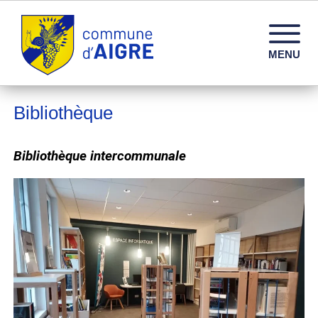
Commune d'Aigre – Infos, services et vie locale en 
MENU
Bibliothèque
Bibliothèque intercommunale