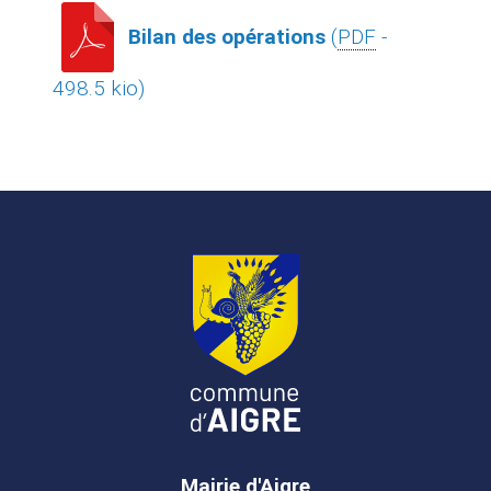
Bilan des opérations
(
PDF
-
498.5 kio)
Mairie d'Aigre