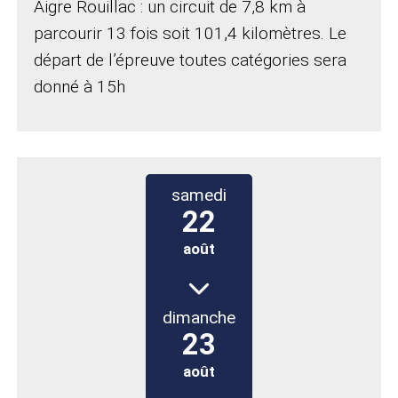
Aigre Rouillac : un circuit de 7,8 km à
parcourir 13 fois soit 101,4 kilomètres. Le
départ de l’épreuve toutes catégories sera
donné à 15h
samedi 22 août à 12h00 jusqu
samedi
22
août
dimanche
23
août