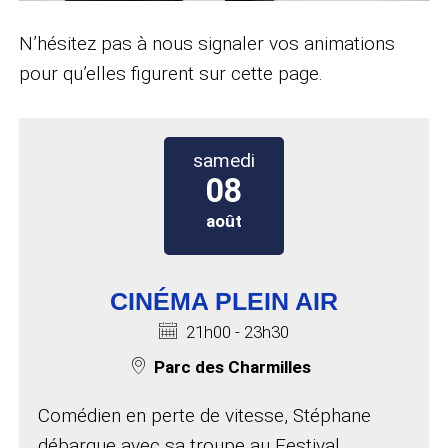
N’hésitez pas à nous signaler vos animations
pour qu’elles figurent sur cette page.
samedi 08 août 2026 à 21h00
samedi
08
août
CINÉMA PLEIN AIR
Horaires :
21h00 - 23h30
Lieu de l'événement :
Parc des Charmilles
Comédien en perte de vitesse, Stéphane
débarque avec sa troupe au Festival