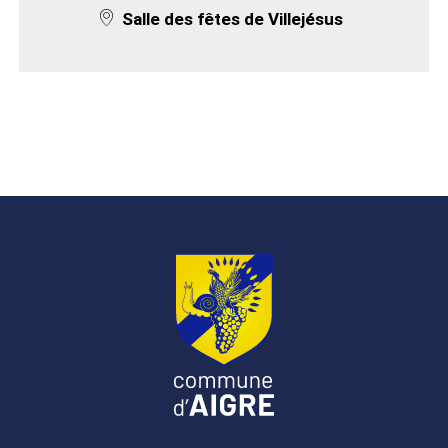
Lieu de l'événement :
Salle des fêtes de Villejésus