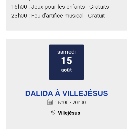
16h00 : Jeux pour les enfants - Gratuits
23h00 : Feu d’artifice musical - Gratuit
samedi 15 août 2026 à 18h00
samedi
15
août
DALIDA À VILLEJÉSUS
Horaires :
18h00 - 20h00
Lieu de l'événement :
Villejésus