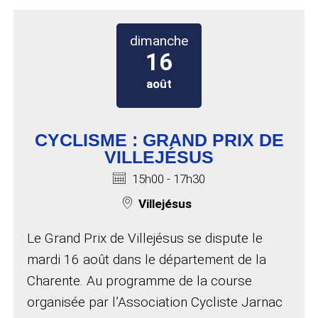
dimanche 16 août 2026 à 15h0
dimanche
16
août
CYCLISME : GRAND PRIX DE
VILLEJÉSUS
Horaires :
15h00 - 17h30
Lieu de l'événement :
Villejésus
Le Grand Prix de Villejésus se dispute le
mardi 16 août dans le département de la
Charente. Au programme de la course
organisée par l’Association Cycliste Jarnac