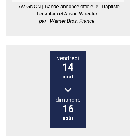
AVIGNON | Bande-annonce officielle | Baptiste
Lecaplain et Alison Wheeler
par
Warner Bros. France
vendredi 14 août à 12h00 jusq
vendredi
14
août
dimanche
16
août