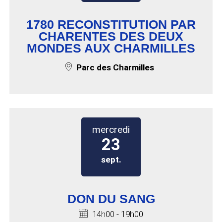
1780 RECONSTITUTION PAR
CHARENTES DES DEUX
MONDES AUX CHARMILLES
Lieu de l'événement :
Parc des Charmilles
mercredi 23 septembre 2026 
mercredi
23
sept.
DON DU SANG
Horaires :
14h00 - 19h00