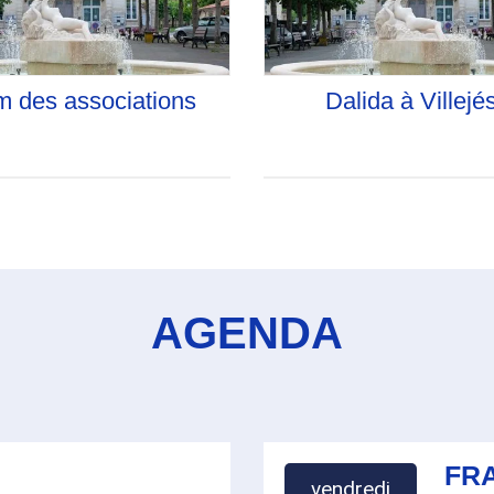
m des associations
Dalida à Villejé
AGENDA
FRA
vendredi