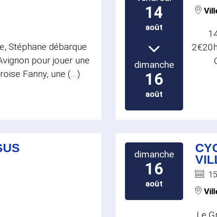
14
Vil
août
14
se, Stéphane débarque
2€20h3
’Avignon pour jouer une
dimanche
croise Fanny, une (…)
16
août
SUS
CYC
dimanche
VI
16
15
août
Vil
Le Gr