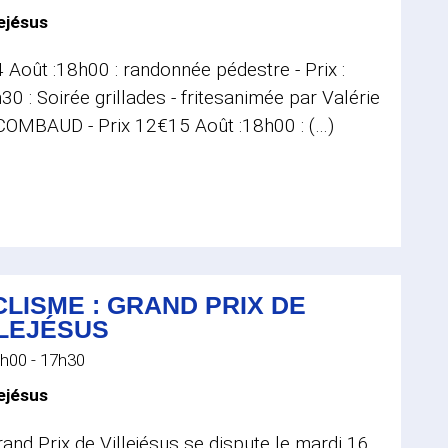
lejésus
 Août :18h00 : randonnée pédestre - Prix :
0 : Soirée grillades - fritesanimée par Valérie
COMBAUD - Prix 12€15 Août :18h00 : (…)
LISME : GRAND PRIX DE
LLEJÉSUS
h00 - 17h30
lejésus
and Prix de Villejésus se dispute le mardi 16