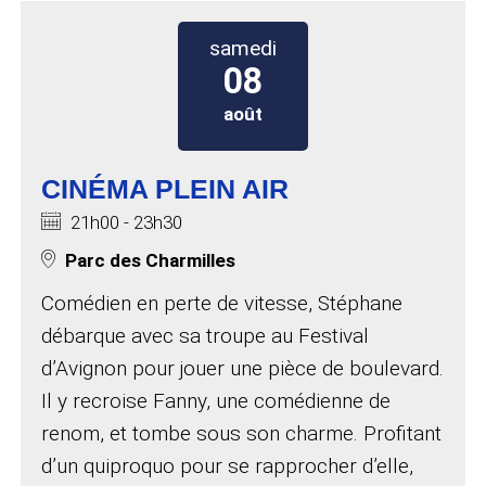
samedi 08 août 2026 à 21h00
samedi
08
août
CINÉMA PLEIN AIR
Horaires :
21h00 - 23h30
Lieu de l'événement :
Parc des Charmilles
Comédien en perte de vitesse, Stéphane
débarque avec sa troupe au Festival
d’Avignon pour jouer une pièce de boulevard.
Il y recroise Fanny, une comédienne de
renom, et tombe sous son charme. Profitant
d’un quiproquo pour se rapprocher d’elle,